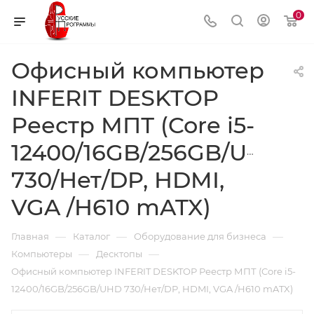
0
Офисный компьютер
INFERIT DESKTOP
Реестр МПТ (Core i5-
12400/16GB/256GB/UHD
730/Нет/DP, HDMI,
VGA /H610 mATX)
—
—
—
Главная
Каталог
Оборудование для бизнеса
—
—
Компьютеры
Десктопы
Офисный компьютер INFERIT DESKTOP Реестр МПТ (Core i5-
12400/16GB/256GB/UHD 730/Нет/DP, HDMI, VGA /H610 mATX)