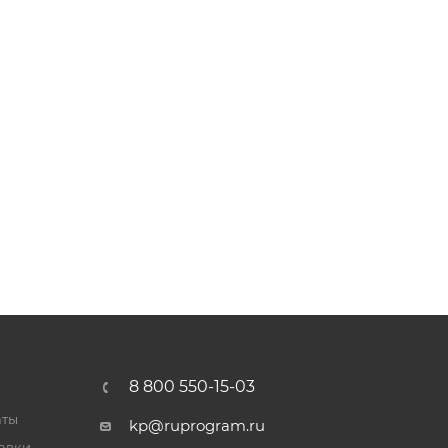
8 800 550-15-03
аты
kp@ruprogram.ru
тавки