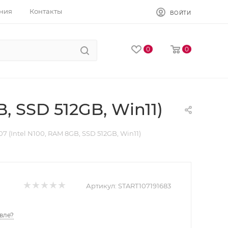
ния
Контакты
ВОЙТИ
0
0
, SSD 512GB, Win11)
7 (Intel N100, RAM 8GB, SSD 512GB, Win11)
Артикул:
START107191683
вле?