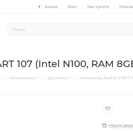
Акции
Блог
Как купить
Компа
T 107 (Intel N100, RAM 8GB
—
—
—
Компьютеры
Десктопы
Компьютер Raskat START 10
Нашли деше