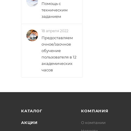
Помощь с
техническим
заданием
18 апреля 2022
Предоставляем
очное/заочное
обучение
пользователя в 12
академических
часов
КАТАЛОГ
КОМПАНИЯ
АКЦИИ
О компании
Новости