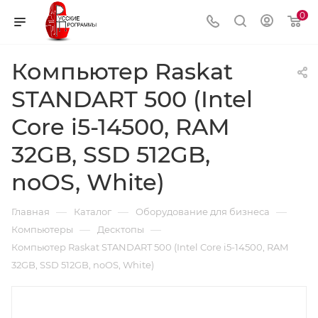
0
Компьютер Raskat
STANDART 500 (Intel
Core i5-14500, RAM
32GB, SSD 512GB,
noOS, White)
—
—
—
Главная
Каталог
Оборудование для бизнеса
—
—
Компьютеры
Десктопы
Компьютер Raskat STANDART 500 (Intel Core i5-14500, RAM
32GB, SSD 512GB, noOS, White)