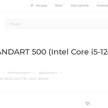
Акции
Блог
Как купить
Компа
DART 500 (Intel Core i5-1
—
—
—
Компьютеры
Десктопы
M 32GB, SSD 1TB, noOS, White)