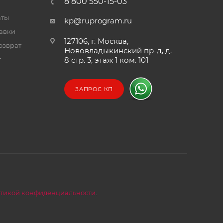
8 800 550-15-03
аты
kp@ruprogram.ru
тавки
127106, г. Москва,
озврат
Нововладыкинский пр-д, д.
т
8 стр. 3, этаж 1 ком. 101
ЗАПРОС КП
тикой конфиденциальности
.