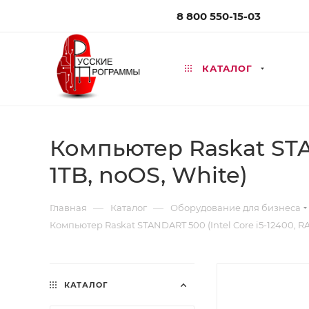
8 800 550-15-03
КАТАЛОГ
Компьютер Raskat STAN
1TB, noOS, White)
—
—
Главная
Каталог
Оборудование для бизнеса
Компьютер Raskat STANDART 500 (Intel Core i5-12400, RA
КАТАЛОГ