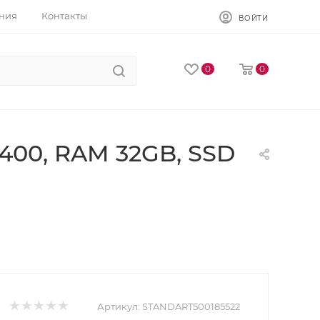
ния
Контакты
ВОЙТИ
0
0
2400, RAM 32GB, SSD
Артикул:
STANDART500185522