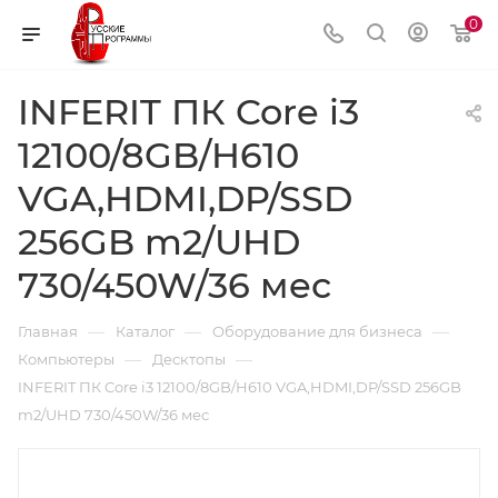
0
INFERIT ПК Core i3
12100/8GB/H610
VGA,HDMI,DP/SSD
256GB m2/UHD
730/450W/36 мес
—
—
—
Главная
Каталог
Оборудование для бизнеса
—
—
Компьютеры
Десктопы
INFERIT ПК Core i3 12100/8GB/H610 VGA,HDMI,DP/SSD 256GB
m2/UHD 730/450W/36 мес