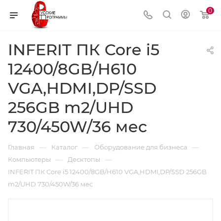
0
INFERIT ПК Core i5
12400/8GB/H610
VGA,HDMI,DP/SSD
256GB m2/UHD
730/450W/36 мес
—
—
—
Главная
Каталог
Оборудование для бизнеса
—
—
Компьютеры
Десктопы
INFERIT ПК Core i5 12400/8GB/H610 VGA,HDMI,DP/SSD 256GB
m2/UHD 730/450W/36 мес