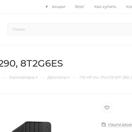
Акции
Блог
Как купить
Ко
 290, 8T2G6ES
—
—
—
Компьютеры
Десктопы
ПК HP Inc. Pro G9 SFF 290,
Нашли деше