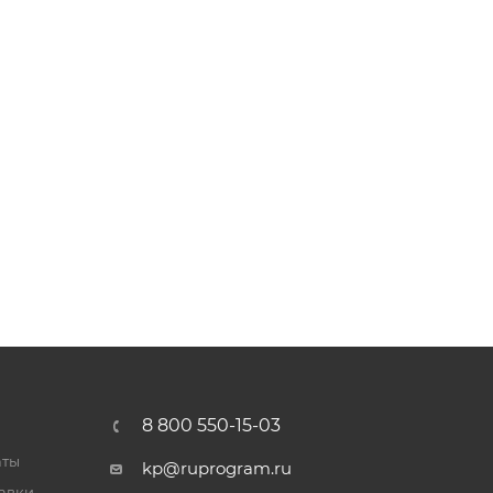
8 800 550-15-03
аты
kp@ruprogram.ru
тавки