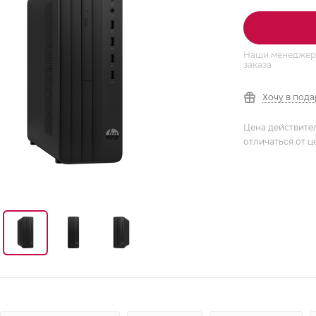
Наши менеджеры
заказа
Хочу в под
Цена действите
отличаться от ц