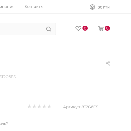
мпания
Контакты
ВОЙТИ
0
0
 8T2G6ES
Артикул:
8T2G6ES
вле?