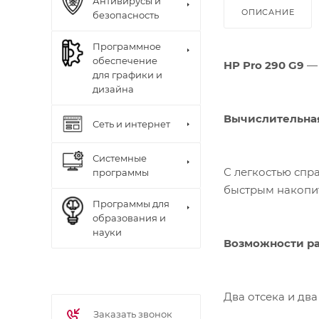
Антивирусы и
ОПИСАНИЕ
безопасность
Программное
обеспечение
HP Pro 290 G9
— 
для графики и
дизайна
Вычислительна
Сеть и интернет
Системные
С легкостью спр
программы
быстрым накопи
Программы для
образования и
науки
Возможности р
Два отсека и дв
Заказать звонок