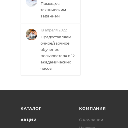
Помощь с
техническим
заданием
18 апреля 2022
Предоставляем
очное/заочное
обучение
пользователя в 12
академических
часов
КАТАЛОГ
КОМПАНИЯ
АКЦИИ
О компании
Новости