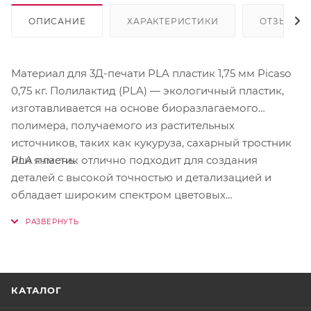
ОПИСАНИЕ
ХАРАКТЕРИСТИКИ
ОТЗЫВЫ
Материал для 3Д-печати PLA пластик 1,75 мм Picaso
0,75 кг. Полилактид (PLA) — экологичный пластик,
изготавливается на основе биоразлагаемого
полимера, получаемого из растительных
источников, таких как кукуруза, сахарный тростник
PLA пластик отлично подходит для создания
или ячмень.
деталей с высокой точностью и детализацией и
обладает широким спектром цветовых
возможностей, что позволяет создавать яркие и
красочные модели. Кроме того, PLA пластик
обладает хорошей адгезией к печатной платформе,
что обеспечивает надежное сцепление деталей и
предотвращает их отваливание в процессе печати.
КАТАЛОГ