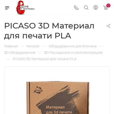
0
PICASO 3D Материал
для печати PLA
—
—
—
Главная
Каталог
Оборудование для бизнеса
—
3D Оборудование
3D Расходники и комплектующие
—
PICASO 3D Материал для печати PLA