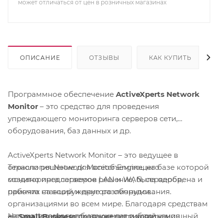
может отличаться от цен в розничных магазинах
ОПИСАНИЕ
ОТЗЫВЫ
КАК КУПИТЬ
Программное обеспечение
ActiveXperts Network
Monitor
– это средство для проведения
упреждающего мониторинга серверов сети,
оборудования, баз данных и др.
ActiveXperts Network Monitor – это ведущее в
Технология Network Monitor Engine, на базе которой
отрасли решение для всеобъемлющего
создано предлагаемое решение, была одобрена и
мониторинга серверов LAN и WAN, серверов,
принята на вооружение различными
рабочих станций и другого оборудования.
организациями во всем мире. Благодаря средствам
автоматического обнаружения и устранения
На протяжении нескольких лет гибкий и мощный
Small Business
позволяет установить и