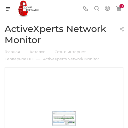
0
ActiveXperts Network
Monitor
—
—
—
Главная
Каталог
Сеть и интернет
—
Серверное ПО
ActiveXperts Network Monitor