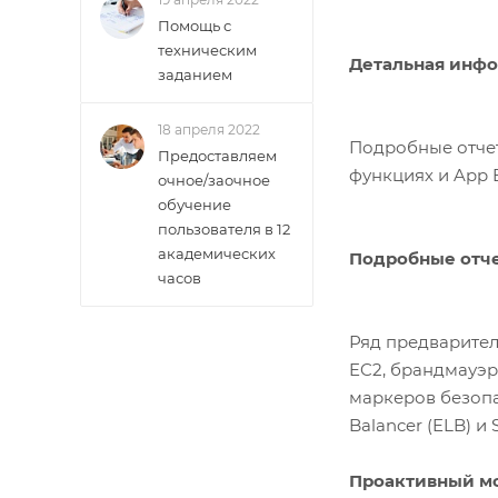
Помощь с
техническим
Детальная инфо
заданием
18 апреля 2022
Подробные отчет
Предоставляем
функциях и App 
очное/заочное
обучение
пользователя в 12
академических
Подробные отч
часов
Ряд предварите
EC2, брандмауэр
маркеров безопас
Balancer (ELB) и S
Проактивный мо