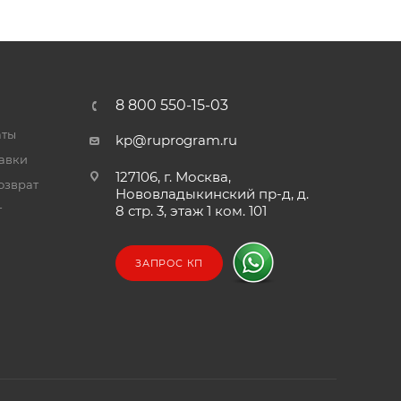
8 800 550-15-03
аты
kp@ruprogram.ru
тавки
127106, г. Москва,
озврат
Нововладыкинский пр-д, д.
т
8 стр. 3, этаж 1 ком. 101
ЗАПРОС КП