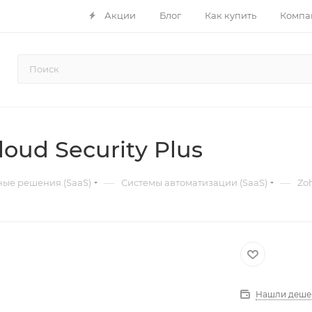
Акции
Блог
Как купить
Компа
oud Security Plus
—
—
ые решения (SaaS)
Системы автоматизации (SaaS)
Zo
Нашли деше