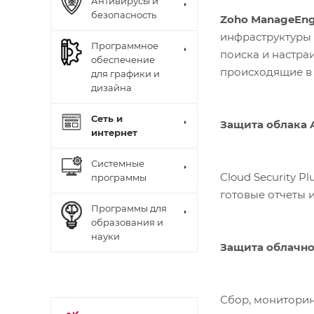
Антивирусы и
безопасность
Zoho ManageEngi
инфраструктуры AWS и Azur
Программное
поиска и настра
обеспечение
происходящие в 
для графики и
дизайна
Сеть и
Защита облака
интернет
Системные
Cloud Security 
программы
готовые отчеты 
Программы для
образования и
науки
Защита облачно
Сбор, мониторин