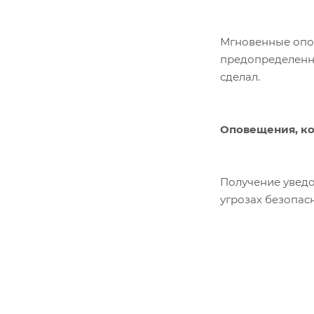
Мгновенные опов
предопределенны
сделал.
Получение уведо
угрозах безопас