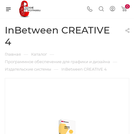
0
InBetween CREATIVE
4
—
—
Главная
Каталог
—
Программное обеспечение для графики и дизайна
—
Издательские системы
InBetween CREATIVE 4