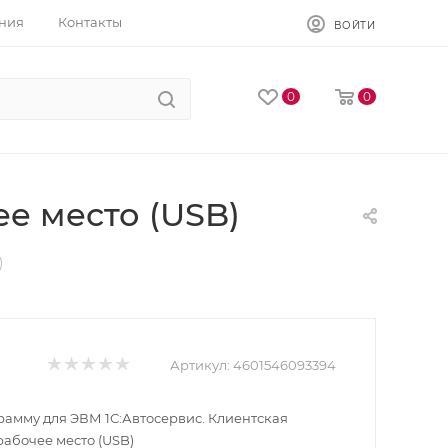
ния
Контакты
ВОЙТИ
0
0
ее место (USB)
)
Артикул:
4601546093394
рамму для ЭВМ 1С:Автосервис. Клиентская
рабочее место (USB)