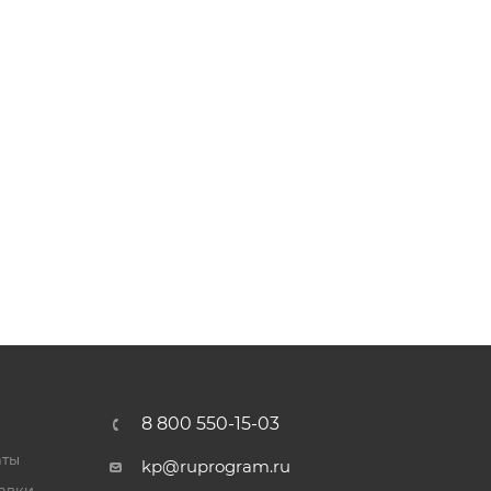
8 800 550-15-03
аты
kp@ruprogram.ru
тавки