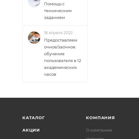
Помощь с
техническим
заданием
18 апреля 2022
Предоставляем
очное/заочное
обучение
пользователя в 12
академических
часов
КАТАЛОГ
КОМПАНИЯ
АКЦИИ
О компании
Новости