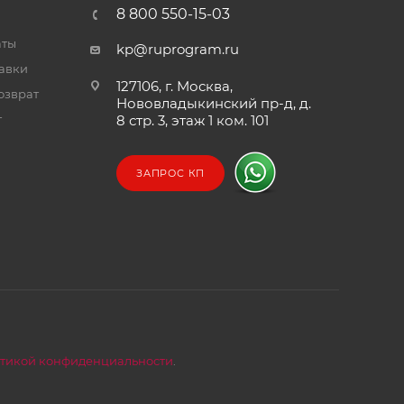
8 800 550-15-03
аты
kp@ruprogram.ru
тавки
127106, г. Москва,
озврат
Нововладыкинский пр-д, д.
т
8 стр. 3, этаж 1 ком. 101
ЗАПРОС КП
тикой конфиденциальности
.