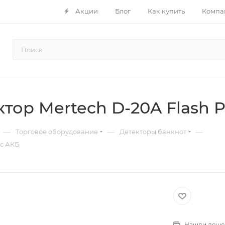
Акции
Блог
Как купить
Компа
тор Mertech D-20A Flash P
—
—
—
Торговое оборудование
Детекторы банкнот
 с АКБ
Нашли деше