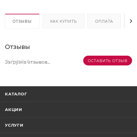
ОТЗЫВЫ
КАК КУПИТЬ
ОПЛАТА
Д
Отзывы
ОСТАВИТЬ ОТЗЫВ
Загрузка отзывов...
КАТАЛОГ
АКЦИИ
УСЛУГИ