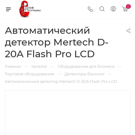
0
Автоматический
детектор Mertech D-
20A Flash Pro LCD
—
—
—
Главная
Каталог
Оборудование для бизнеса
—
—
Торговое оборудование
Детекторы банкнот
Автоматический детектор Mertech D-20A Flash Pro LCD