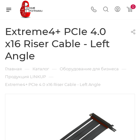
0
Extreme4+ PCIe 4.0
x16 Riser Cable - Left
Angle
—
—
—
Главная
Каталог
Оборудование для бизнеса
—
Продукция LINKUP
Extreme4+ PCIe 4.0 x16 Riser Cable - Left Angle