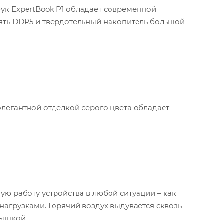
бук ExpertBook P1 обладает современной
мять DDR5 и твердотельный накопитель большой
элегантной отделкой серого цвета обладает
ю работу устройства в любой ситуации – как
нагрузками. Горячий воздух выдувается сквозь
мышкой.