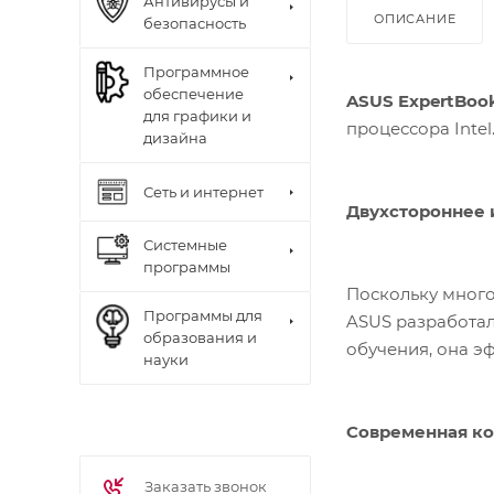
Антивирусы и
ОПИСАНИЕ
безопасность
Программное
обеспечение
ASUS ExpertBoo
для графики и
процессора Intel
дизайна
Сеть и интернет
Двухстороннее
Системные
программы
Поскольку много
Программы для
ASUS разработал
образования и
обучения, она э
науки
Современная к
Заказать звонок