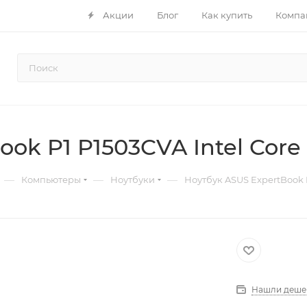
Акции
Блог
Как купить
Компа
ok P1 P1503CVA Intel Core 
—
—
—
Компьютеры
Ноутбуки
Ноутбук ASUS ExpertBook P1
Нашли деше