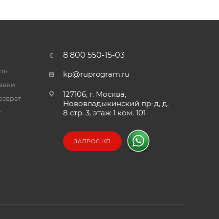
8 800 550-15-03
аты
kp@ruprogram.ru
тавки
127106, г. Москва,
озврат
Нововладыкинский пр-д, д.
т
8 стр. 3, этаж 1 ком. 101
ЗАПРОС КП