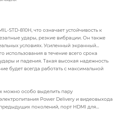
IL-STD-810H, что означает устойчивость к
езапные удары, резкие вибрации. Он также
еальных условиях. Усиленный экранный
о использования в течение всего срока
 удары и падения. Такая высокая надежность
ие будет всегда работать с максимальной
их можно особо выделить пару
лектропитания Power Delivery и видеовыхода
тв предыдущих поколений, порт HDMI для
 для звукового оборудования. Слот
одключиться к проводной сети.