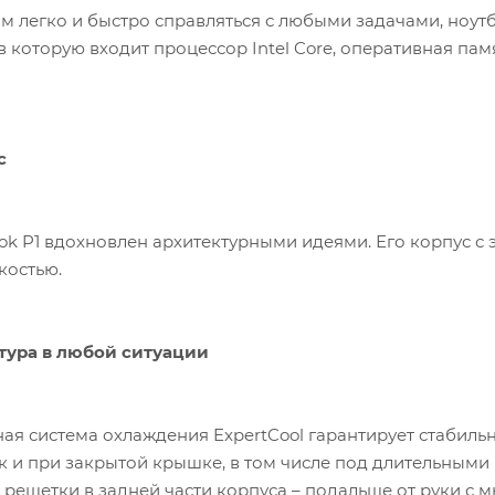
м легко и быстро справляться с любыми задачами, ноут
в которую входит процессор Intel Core, оперативная па
с
ok P1 вдохновлен архитектурными идеями. Его корпус с 
костью.
тура в любой ситуации
я система охлаждения ExpertCool гарантирует стабильну
ак и при закрытой крышке, в том числе под длительными 
решетки в задней части корпуса – подальше от руки с 