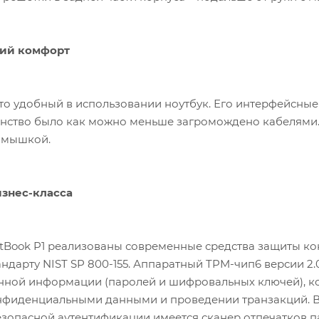
кий комфорт
 это удобный в использовании ноутбук. Его интерфейсн
нство было как можно меньше загромождено кабелями. 
с мышкой.
знес-класса
rtBook P1 реализованы современные средства защиты 
тандарту NIST SP 800-155. Аппаратный TPM-чип6 версии 
нной информации (паролей и шифровальных ключей), к
нфиденциальными данными и проведении транзакций. В
езопасной аутентификации имеется сканер отпечатков п