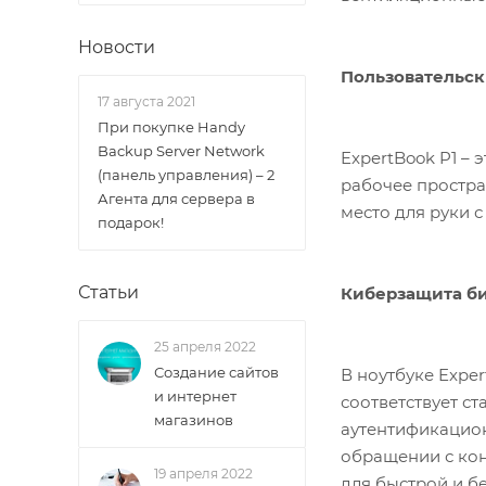
Новости
Пользовательс
17 августа 2021
При покупке Handy
Backup Server Network
ExpertBook P1 –
(панель управления) – 2
рабочее простра
Агента для сервера в
место для руки 
подарок!
Статьи
Киберзащита би
25 апреля 2022
Создание сайтов
В ноутбуке Expe
и интернет
соответствует с
магазинов
аутентификацио
обращении с ко
19 апреля 2022
для быстрой и б