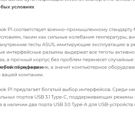
юбых условиях
ook P1 соответствует военно-промышленному стандарту M
словиям, таким как сильные колебания температуры, вн
внутренние тесты ASUS, имитирующие эксплуатацию в р
е интерфейсные разъемы выдержат все тяготы активног
ва, а прочный корпус без проблем перенесет случайные
юбой периферии
му техобслуживание, а значит компьютерное оборудован
о вашей компании.
ook P1 предлагает богатый выбор интерфейсов. Среди н
ьных портов USB 3.1 Type-C, поддерживающих режимы э
же в наличии два порта USB 3.0 Type-A для USB-устройс
ра и комбинированный 3,5-миллиметровый аудиоразъем
 поможет защитить ноутбук от кражи, а разъем RJ-45 – п