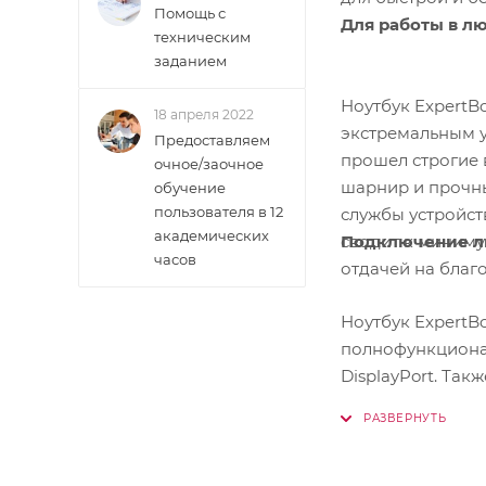
Помощь с
Для работы в л
техническим
заданием
Ноутбук ExpertB
18 апреля 2022
экстремальным у
Предоставляем
прошел строгие 
очное/заочное
шарнир и прочны
обучение
пользователя в 12
службы устройст
академических
Подключение л
сводит к миниму
часов
отдачей на благ
Ноутбук ExpertB
полнофункционал
DisplayPort. Так
внешнего монито
Kensington Nano