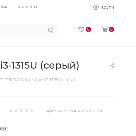
ния
Контакты
ВОЙТИ
0
0
i3-1315U (серый)
 P1503CVA Intel Core i3-1315U (серый)
Артикул:
90NX0881-M01TT0
вле?