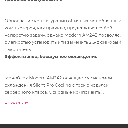
Обновление конфигурации обычных моноблочных
компьютеров, как правило, представляет собой
непростую задачу, однако Modern AM242 позволяет
с легкостью установить или заменить 2,5-дюймовый
накопитель.
Эффективное, бесшумное охлаждение
Моноблок Modern AM242 оснащается системой
охлаждения Silent Pro Cooling с термомодулем
серверного класса. Основные компоненты
находятся в верхней части корпуса, чтобы горячий
воздух легко рассеивался, и размещены по отсекам
с раздельной вентиляцией. Так обеспечивается
стабильная и тихая работа всего компьютера.