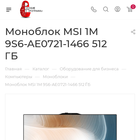
0
Моноблок MSI 1M
9S6-AE0721-1466 512
ΓБ
—
—
—
Главная
Каталог
Оборудование для бизнеса
—
—
Компьютеры
Моноблоки
Моноблок MSI 1M 9S6-AE0721-1466 512 ΓБ