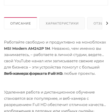
ОПИСАНИЕ
ХАРАКТЕРИСТИКИ
ОТЗЫВЫ
Работайте свободно и продуктивно на моноблоках
MSI Modern AM242P 1M
. Неважно, чем именно вы
занимаетесь, – работаете в личной студии, ведете
свой YouTube-канал или записываете свежие идеи
для бизнеса – эти устройства помогут с большей
Веб-камера формата Full HD
легкостью воплощать в жизнь любые проекты.
Удаленная работа и дистанционное обучение
становятся все популярнее, и веб-камера с
разрешением Full HD обеспечит отличное качество
изображения в деловых или учебных онлайн-