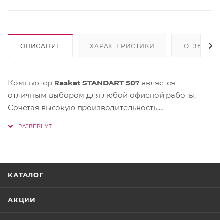
ОПИСАНИЕ
ХАРАКТЕРИСТИКИ
ОТЗЫВЫ
Компьютер
Raskat STANDART 507
является
отличным выбором для любой офисной работы.
Сочетая высокую производительность,
внушительные характеристики, а также доступность
и компактность, система с легкостью удовлетворяет
любые, даже самые высокие программные
требования, справляется с тяжелыми рабочими
задачами без зависаний и ошибок, а также
КАТАЛОГ
рассчитана на хранение файлов непосредственно
диске, без использования обычного или внешнего
АКЦИИ
хранилища. Компьютер также имеет универсальный
дизайн, который не выбивается из общей офисной