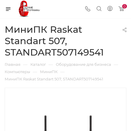
0
МиниПК Raskat
Standart 507,
STANDART507149541
—
—
—
Главная
Каталог
Оборудование для бизнеса
—
—
Компьютеры
МиниПК
МиниПК Raskat Standart 507, STANDART507149541