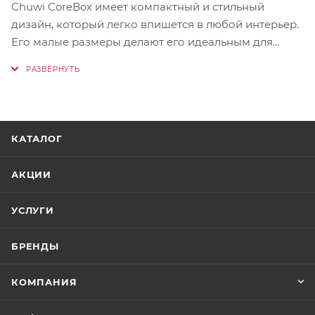
Chuwi CoreBox имеет компактный и стильный
дизайн, который легко впишется в любой интерьер.
Его малые размеры делают его идеальным для
использования в ограниченном пространстве, будь
то домашний офис или студенческая комната.
КАТАЛОГ
АКЦИИ
УСЛУГИ
БРЕНДЫ
КОМПАНИЯ