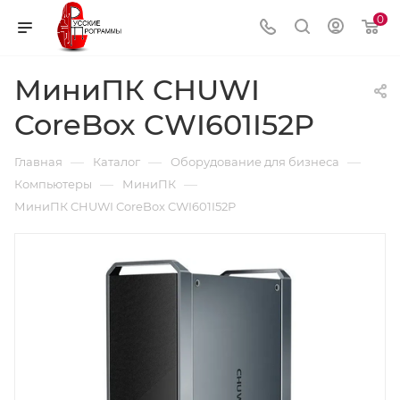
0
МиниПК CHUWI
CoreBox CWI601I52P
—
—
—
Главная
Каталог
Оборудование для бизнеса
—
—
Компьютеры
МиниПК
МиниПК CHUWI CoreBox CWI601I52P