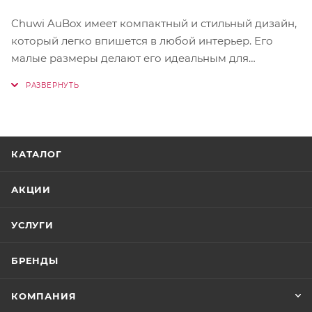
Chuwi AuBox имеет компактный и стильный дизайн,
который легко впишется в любой интерьер. Его
малые размеры делают его идеальным для
использования в ограниченном пространстве, будь
то домашний офис или студенческая комната.
КАТАЛОГ
АКЦИИ
УСЛУГИ
БРЕНДЫ
КОМПАНИЯ