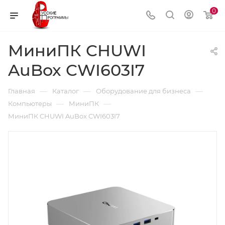
0
МиниПК CHUWI
AuBox CWI603I7
—
—
—
Главная
Каталог
Оборудование для бизнеса
—
—
Компьютеры
МиниПК
МиниПК CHUWI AuBox CWI603I7