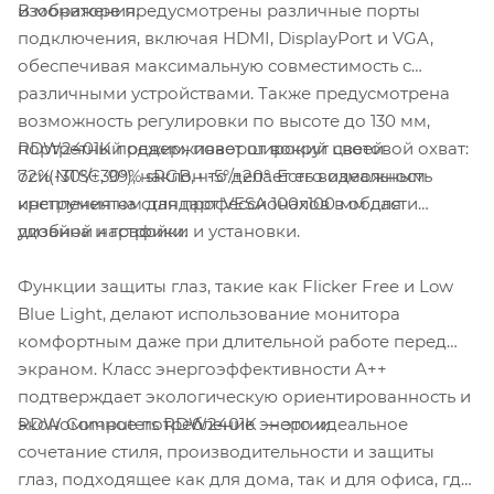
В мониторе предусмотрены различные порты
изображения.
подключения, включая HDMI, DisplayPort и VGA,
обеспечивая максимальную совместимость с
различными устройствами. Также предусмотрена
возможность регулировки по высоте до 130 мм,
RDW2401K поддерживает широкий цветовой охват:
портретный режим, поворот вокруг своей
72% NTSC, 99% sRGB, что делает его идеальным
оси(-30°/+30°), наклон -5°/+20°. Есть возможность
инструментом для профессионалов в области
крепления на стандарт VESA 100x100 мм для
дизайна и графики.
удобной настройки и установки.
Функции защиты глаз, такие как Flicker Free и Low
Blue Light, делают использование монитора
комфортным даже при длительной работе перед
экраном. Класс энергоэффективности A++
подтверждает экологическую ориентированность и
RDW Computers RDW2401K — это идеальное
экономичное потребление энергии.
сочетание стиля, производительности и защиты
глаз, подходящее как для дома, так и для офиса, где