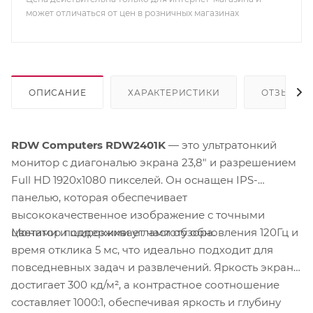
может отличаться от цен в розничных магазинах
ОПИСАНИЕ
ХАРАКТЕРИСТИКИ
ОТЗЫВЫ
RDW Computers RDW2401K
— это ультратонкий
монитор с диагональю экрана 23,8" и разрешением
Full HD 1920x1080 пикселей. Он оснащен IPS-
панелью, которая обеспечивает
высококачественное изображение с точными
Монитор поддерживает частоту обновления 120Гц и
цветами и широкими углами обзора.
время отклика 5 мс, что идеально подходит для
повседневных задач и развлечений. Яркость экрана
достигает 300 кд/м², а контрастное соотношение
составляет 1000:1, обеспечивая яркость и глубину