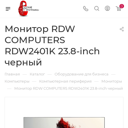
0
Монитор RDW
COMPUTERS
RDW2401K 23.8-inch
черный
—
—
—
Главная
Каталог
Оборудование для бизнеса
—
—
Компьютеры
Компьютерная периферия
Мониторы
—
Монитор RDW COMPUTERS RDW2401K 23.8-inch черный