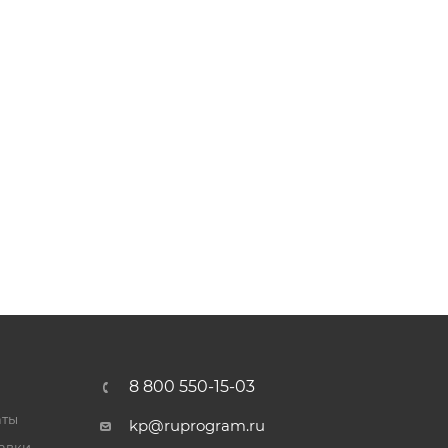
8 800 550-15-03
аты
kp@ruprogram.ru
тавки