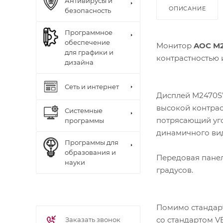
Антивирусы и
ОПИСАНИЕ
безопасность
Программное
обеспечение
Монитор
AOC M
для графики и
контрастностью 
дизайна
Сеть и интернет
Дисплей M2470S
высокой контрас
Системные
потрясающий уго
программы
динамичного ви
Программы для
образования и
Передовая панел
науки
градусов.
Помимо стандарт
со стандартом V
Заказать звонок