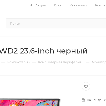
Акции
Блог
Как купить
Компа
D2 23.6-inch черный
—
—
—
Компьютеры
Компьютерная периферия
Монито
Нашли деше