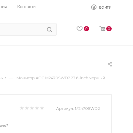
ния
Контакты
ВОЙТИ
0
0
—
ры
Монитор AOC M2470SWD2 23.6-inch черный
Артикул:
M2470SWD2
вле?