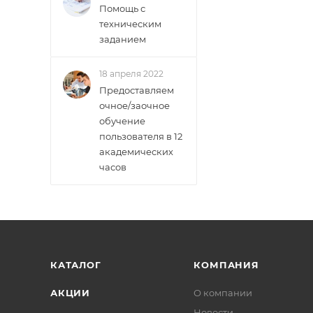
Помощь с
техническим
заданием
18 апреля 2022
Предоставляем
очное/заочное
обучение
пользователя в 12
академических
часов
КАТАЛОГ
КОМПАНИЯ
АКЦИИ
О компании
Новости