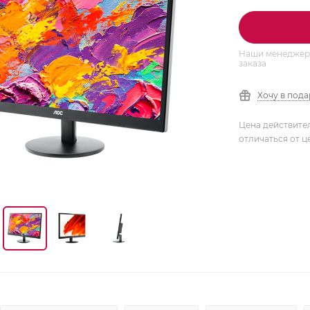
Наши менеджеры
заказа
Хочу в под
Цена действите
отличаться от ц