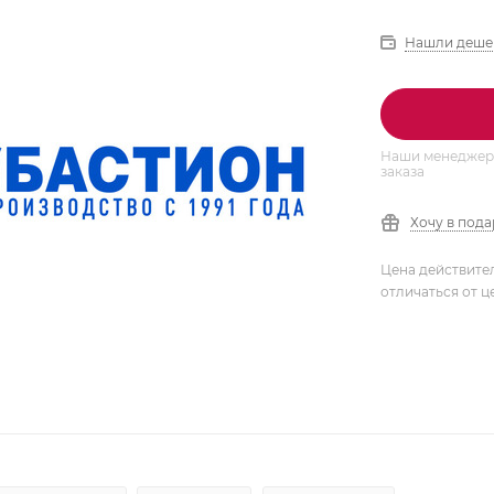
Нашли деше
Наши менеджеры
заказа
Хочу в под
Цена действите
отличаться от ц