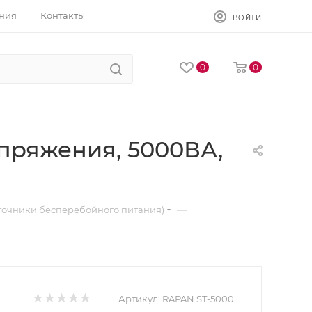
ния
Контакты
ВОЙТИ
0
0
апряжения, 5000ВА,
—
точники бесперебойного питания)
Артикул:
RAPAN ST-5000