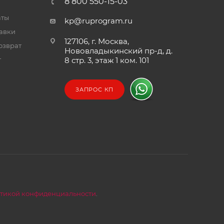
8 800 550-15-03
аты
kp@ruprogram.ru
тавки
127106, г. Москва,
озврат
Нововладыкинский пр-д, д.
т
8 стр. 3, этаж 1 ком. 101
ЗАПРОС КП
тикой конфиденциальности
.