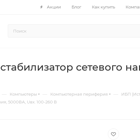
Акции
Блог
Как купить
Компа
 стабилизатор сетевого н
—
—
—
Компьютеры
Компьютерная периферия
ИБП (Ис
ия, 5000ВА, Uвх. 100-260 В