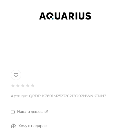
Артикул:
QRDP-K7601M25232C212O02NWNKTNN3
Нашли дешевле?
Хочу в подарок