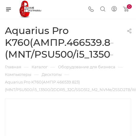
0
Aquarius Pro
K760(АМПР.466539.823)
(MNT/PSU500/i5_13500/2DDR5_32G/SSD512_M2_NVMe/2SSD2TB/WiFi/BT/KM)
—
—
—
Главная
Каталог
Оборудование для бизнеса
—
—
Компьютеры
Десктопы
Aquarius Pro K760(АМПР.466539.823)
(MNT/PSU500/i5_13500/2DDR5_32G/SSD512_M2_NVMe/2SSD2TB/Wi