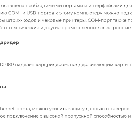
я оснащена необходимыми портами и интерфейсами для
ию COM- и USB-портов к этому компьютеру можно подк
ры штрих-кодов и чековые принтеры. COM-порт также 
бототехнические и другие промышленные электронные 
рдридер
DP180 наделен кардридером, поддерживающим карты па
рта
hernet-порта, можно усилить защиту данных от хакеров. 
ое подключение с высокой пропускной способностью и