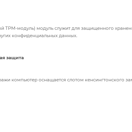
й TPM-модуль) модуль служит для защищенного хранен
ругих конфиденциальных данных.
ая защита
ражи компьютер оснащается слотом кенсингтонского з