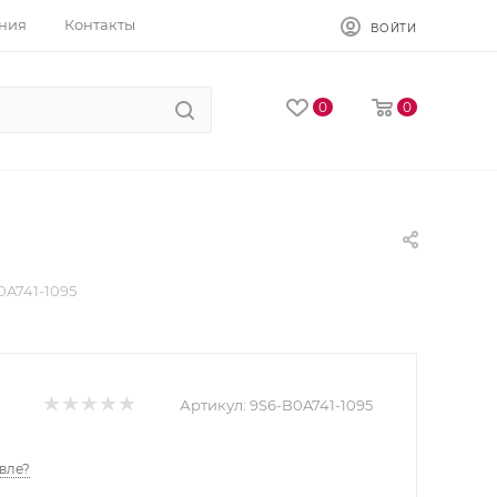
ния
Контакты
ВОЙТИ
0
0
0A741-1095
Артикул:
9S6-B0A741-1095
вле?