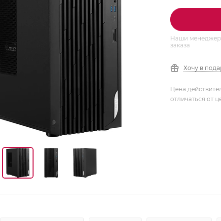
Наши менеджеры
заказа
Хочу в под
Цена действите
отличаться от ц