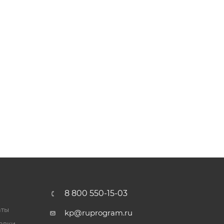
8 800 550-15-03
аты
kp@ruprogram.ru
тавки