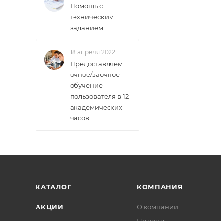
Помощь с
техническим
заданием
18 апреля 2022
Предоставляем
очное/заочное
обучение
пользователя в 12
академических
часов
КАТАЛОГ
КОМПАНИЯ
АКЦИИ
О компании
Новости