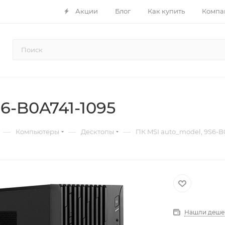
Акции
Блог
Как купить
Компа
6-B0A741-1095
—
—
—
Компьютеры
Десктопы
ПК MSI auto_model, 9S6-B
Нашли деше