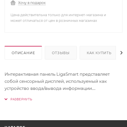
Хочу в подарок
Цена действительна только для интернет-магазина и
может отличаться от цен в розничных магазинах
ОПИСАНИЕ
ОТЗЫВЫ
КАК КУПИТЬ
Интерактивная панель LigaSmart представляет
собой сенсорный дисплей, используемый как
устройство ввода/вывода информации.
Интерактивная панель используется в бюджетных
и коммерческих организациях для проведения
уроков, лекций, конференций, совещаний, выставок
и т. д. Исполнение: напольное и/или настенное.
Характеристики интерактивной панели