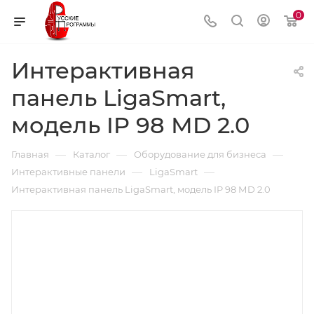
0
Интерактивная
панель LigaSmart,
модель IP 98 МD 2.0
—
—
—
Главная
Каталог
Оборудование для бизнеса
—
—
Интерактивные панели
LigaSmart
Интерактивная панель LigaSmart, модель IP 98 МD 2.0