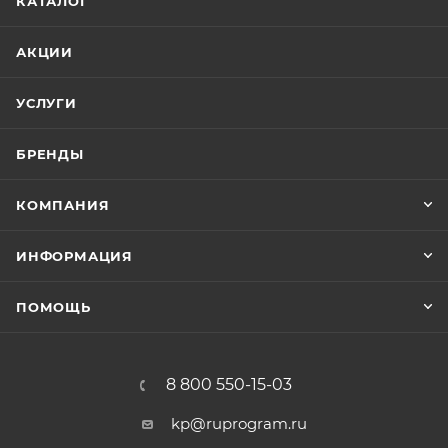
КАТАЛОГ
соответствуют КТРУ. Габариты, вес, комплектность,
количество внешних разъемов (портов) для
АКЦИИ
периферийных устройств, иные характеристики
изделия — согласно техническому заданию,
УСЛУГИ
по согласованию с Заказчиком.
БРЕНДЫ
КОМПАНИЯ
ИНФОРМАЦИЯ
ПОМОЩЬ
8 800 550-15-03
kp@ruprogram.ru