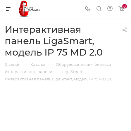
0
Интерактивная
панель LigaSmart,
модель IP 75 МD 2.0
—
—
—
Главная
Каталог
Оборудование для бизнеса
—
—
Интерактивные панели
LigaSmart
Интерактивная панель LigaSmart, модель IP 75 МD 2.0