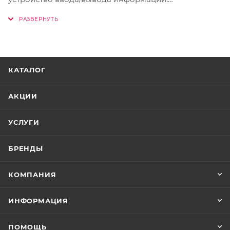
Интерактивная панель используется в бюджетных
и коммерческих организациях для проведения
уроков, лекций, конференций, совещаний, выставок
и т. д. Исполнение: напольное и/или настенное.
Характеристики интерактивной панели
КАТАЛОГ
соответствуют КТРУ. Габариты, вес, комплектность,
количество внешних разъемов (портов) для
АКЦИИ
периферийных устройств, иные характеристики
изделия — согласно техническому заданию,
УСЛУГИ
по согласованию с Заказчиком.
БРЕНДЫ
КОМПАНИЯ
ИНФОРМАЦИЯ
ПОМОЩЬ