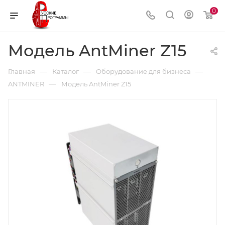
0
Модель AntMiner Z15
—
—
—
Главная
Каталог
Оборудование для бизнеса
—
ANTMINER
Модель AntMiner Z15