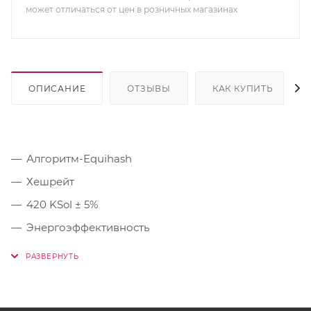
может отличаться от цен в розничных магазинах
ОПИСАНИЕ
ОТЗЫВЫ
КАК КУПИТЬ
Алгоритм-Equihash
Хешрейт
420 KSol ± 5%
Энергоэффективность
3.6 W/KSol ± 5%
Потребление
1512 W ± 5%