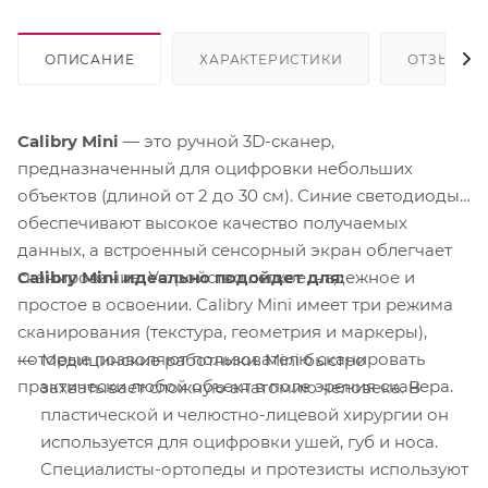
ОПИСАНИЕ
ХАРАКТЕРИСТИКИ
ОТЗЫВЫ
Calibry Mini
— это ручной 3D-сканер,
предназначенный для оцифровки небольших
объектов (длиной от 2 до 30 см). Синие светодиоды
обеспечивают высокое качество получаемых
данных, а встроенный сенсорный экран облегчает
Calibry Mini идеально подойдет для:
сканирование. Устройство легкое, надежное и
простое в освоении. Calibry Mini имеет три режима
сканирования (текстура, геометрия и маркеры),
которые позволяют пользователю сканировать
Медицинские работники. Mini быстро
практически любой объект в поле зрения сканера.
захватывает сложную анатомию человека. В
пластической и челюстно-лицевой хирургии он
используется для оцифровки ушей, губ и носа.
Специалисты-ортопеды и протезисты используют