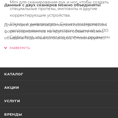
Mini для сканирования рук и ног, чтобы создать
Данные с двух сканеров можно объединять!
специальные протезы, импланты и другие
корректирующие устройства.
Школы и университеты. Сканер поставляется с
Для лучшей детализации мелких геометрических
неограниченным количеством лицензий на ПО
форм и орнаментов на крупном объекте можно
Calibry Nest, что делает его отличным решением
объединять данные со сканеров. Отсканируйте
для школ с ограниченным бюджетом.
основной объект Calibry и доработайте мелкие
Инвестировав в одно устройство, вы можете
детали Mini. Без труда получите модель в высоком
установите программное обеспечение на
разрешении с оптимальным размером файла.
каждый компьютер в классе. Студенты могут
получить практический опыт работы с Mini во
КАТАЛОГ
время занятий, а затем работать с собранными
3D-данными в своем собственном темпе в
АКЦИИ
рабочие часы или дома.
Музеи и археологи. Хотите создать 3D
УСЛУГИ
виртуальный музей? Или вы собрались в
археологические раскопки, чтобы выкопать
БРЕНДЫ