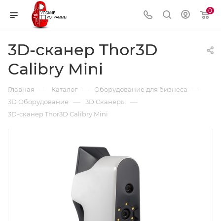
0
3D-сканер Thor3D
Calibry Mini
—
—
—
Главная
Каталог
Оборудование для бизнеса
—
—
3D Оборудование
3D Сканеры
3D-сканер Thor3D Calibry Mini