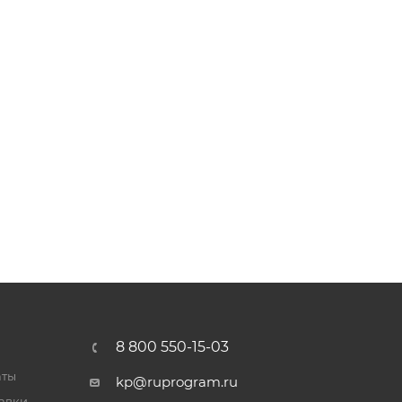
8 800 550-15-03
аты
kp@ruprogram.ru
тавки