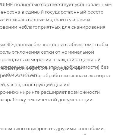
PRIME полностью соответствует установленным
 внесена в единый государственный реестр
ые и высокоточные модели в условиях
новении неблагоприятных для сканирования
ых 3D-данных без контакта с объектом, чтобы
роль отклонения сетки от номинальной
 проводить измерения в каждой отдельной
ерительных отчётов (при необходимости) без
я быстрой обработки результатов
тей и оснастки.
ирования объекта, обработки скана и экспорта
, узлов, конструкций для их
верс-инжиниринге расширяет возможности
разработку технической документации.
невозможно оцифровать другими способами,