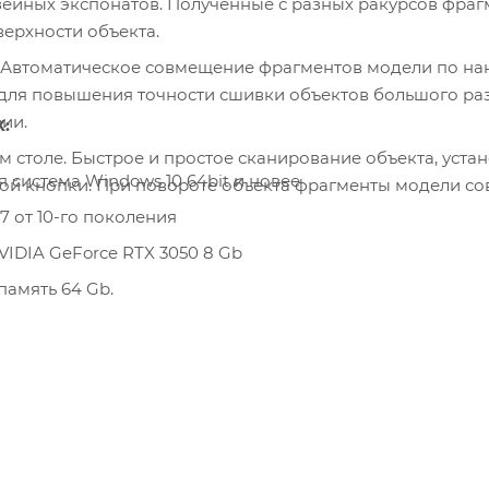
зейных экспонатов. Полученные с разных ракурсов фра
ерхности объекта.
 Автоматическое совмещение фрагментов модели по нан
 для повышения точности сшивки объектов большого р
ии.
К:
 столе. Быстрое и простое сканирование объекта, уста
система Windows 10 64bit и новее
ой кнопки. При повороте объекта фрагменты модели со
i7 от 10-го поколения
IDIA GeForce RTX 3050 8 Gb
память 64 Gb.