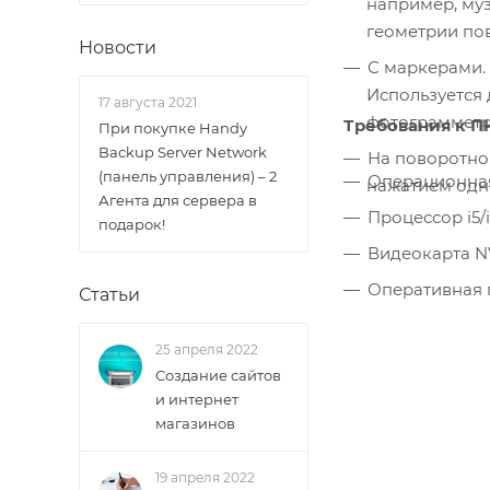
например, му
геометрии пов
Новости
С маркерами.
Используется
17 августа 2021
фотограмметр
Требования к П
При покупке Handy
Backup Server Network
На поворотном
(панель управления) – 2
Операционная 
нажатием одн
Агента для сервера в
Процессор i5/
подарок!
Видеокарта NV
Оперативная 
Статьи
25 апреля 2022
Создание сайтов
и интернет
магазинов
19 апреля 2022