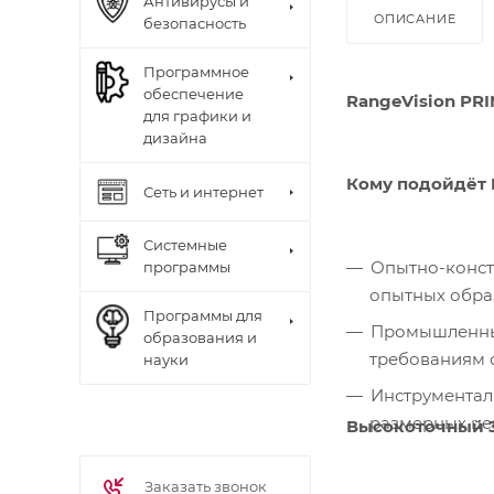
Антивирусы и
ОПИСАНИЕ
безопасность
Программное
обеспечение
RangeVision PR
для графики и
дизайна
Кому подойдёт 
Сеть и интернет
Системные
Опытно-конст
программы
опытных обра
Программы для
Промышленным
образования и
требованиям 
науки
Инструменталь
размерных цеп
Высокоточный 
Заказать звонок