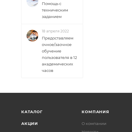
Помощь с
техническим
заданием
18 апреля 2022
Предоставляем
очное/заочное
обучение
пользователя в 12
академических
часов
КАТАЛОГ
КОМПАНИЯ
АКЦИИ
О компании
Новости