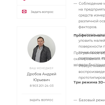
Соблюдение м
на предприяти
Задать вопрос
средств измер
различной ос
факторов.
Контроль каче
Профессиональн
уловить мале
поверхности п
точке провер
Программное обе
повторного из
сканирования. П
модели быстрым
Реверс-инжини
ВАШ МЕНЕДЖЕР
воспроизведе
Дробов Андрей
прототипирова
Юрьевич
Три режима 3D
8 903 201-24-03
Базовый режи
ЗАДАТЬ ВОПРОС