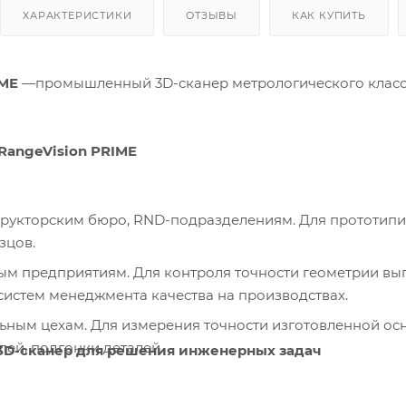
ХАРАКТЕРИСТИКИ
ОТЗЫВЫ
КАК КУПИТЬ
IME
—промышленный 3D-сканер метрологического класс
RangeVision PRIME
рукторским бюро, RND-подразделениям. Для прототипи
зцов.
 предприятиям. Для контроля точности геометрии вып
систем менеджмента качества на производствах.
ным цехам. Для измерения точности изготовленной осна
ей, подгонки деталей.
3D-сканер для решения инженерных задач