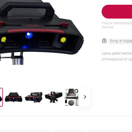
Наши менеджеры
заказа
Хочу в под
Цена действите
отличаться от ц