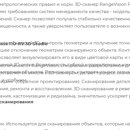
етрологических правил и норм. 3D-сканер RangeVision 
ях требованиям систем менеджмента качества - модель
ений. Сканер позволяет получать стабильно качественн
вещенности, а также уведомляет пользователя о возник
ства. Быстрый 3D-контроль геометрии и получение точн
ое ПО RV 3D Studio
йшее отклонение геометрии сканируемого объекта. Конт
озволяет визуализировать его в виде цветовой карты и
яемой 3D-сетки. Возможность гибкой корректировки изм
спечение от RangeVision, специально разработанное дл
мерения объектов. Возможность контроля износа запчас
оставляется вместе с 3D-сканером, делает процесс скан
 и удобным.
ринг (обратное проектирование). Сканирование деталей
ния, ремонта и восстановления. 3D-сканирование в ре
ния, кастомизации и редизайна, значительно ускоряет 
-сканирования
м. Используется для сканирования объектов, которые 