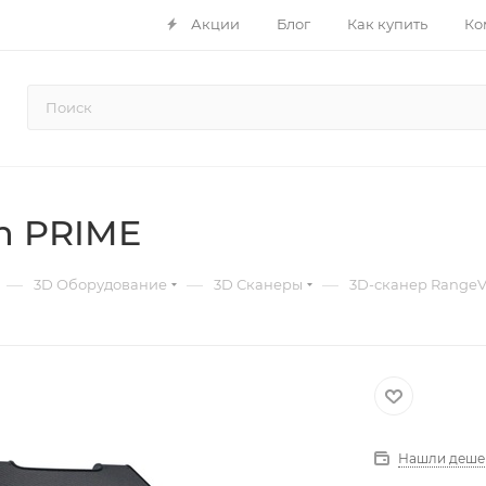
Акции
Блог
Как купить
Ко
n PRIME
—
—
—
3D Оборудование
3D Сканеры
3D-сканер RangeV
Нашли деше