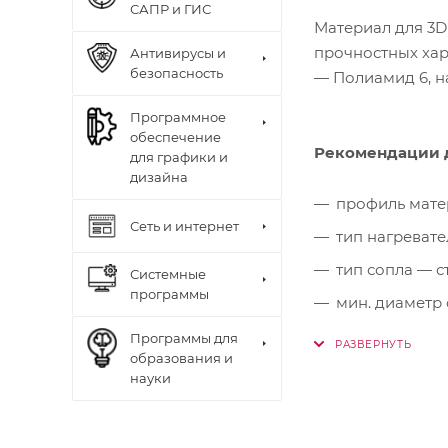
САПР и ГИС
Материал для 3D
прочностных хар
Антивирусы и
безопасность
— Полиамид 6, н
Программное
обеспечение
Рекомендации д
для графики и
дизайна
профиль мате
Сеть и интернет
тип нагревате
тип сопла — с
Системные
программы
мин. диаметр 
сушка материа
Программы для
образования и
хранение мат
науки
средство для
(для X PRO и 