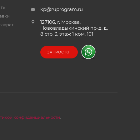
аты
kp@ruprogram.ru
тавки
127106, г. Москва,
озврат
Нововладыкинский пр-д, д.
т
8 стр. 3, этаж 1 ком. 101
ЗАПРОС КП
тикой конфиденциальности
.