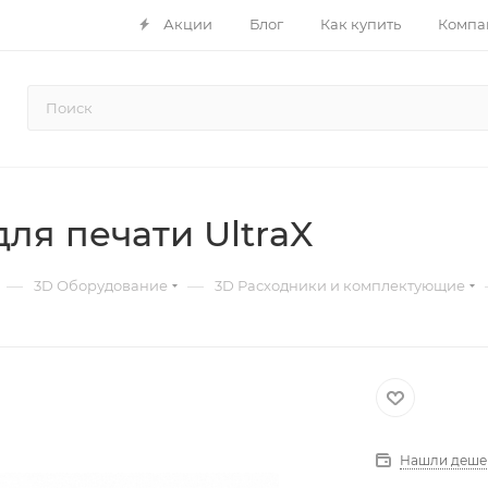
Акции
Блог
Как купить
Компа
ля печати UltraX
—
—
3D Оборудование
3D Расходники и комплектующие
Нашли деше