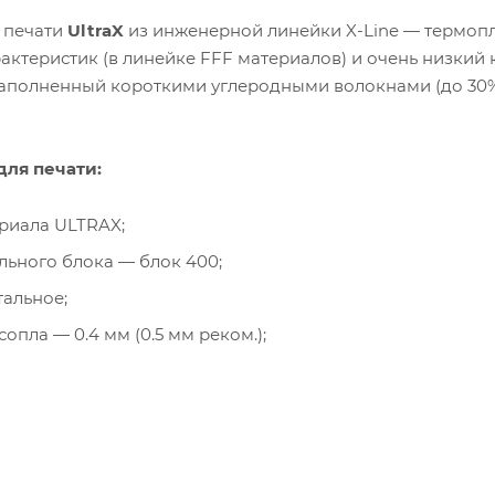
 печати
UltraX
из инженерной линейки X-Line — термопл
актеристик (в линейке FFF материалов) и очень низкий 
аполненный короткими углеродными волокнами (до 30%
ля печати:
риала ULTRAX;
льного блока — блок 400;
тальное;
сопла — 0.4 мм (0.5 мм реком.);
ла — перед каждой печатью при температуре 80 - 100 °С, 
ериала — при комнатной температуре в герметичном пак
 адгезии — клей-карандаш на PVP основе или клей-спре
XL PRO);