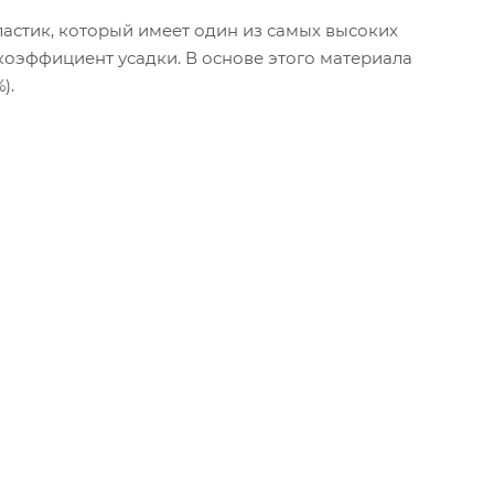
астик, который имеет один из самых высоких
коэффициент усадки. В основе этого материала
).
до 10 ч;
ете с силикагелем;
й PICASO 3D при активной подложке из PVA