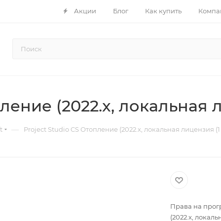
Акции
Блог
Как купить
Компа
ление (2022.x, локальная л
—
t
Project Studio CS Отопление (2022.x, локальная лицензия (1 
Права на прог
(2022.x, локаль