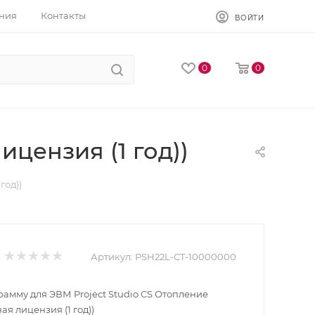
ния
Контакты
ВОЙТИ
0
0
ицензия (1 год))
год))
Артикул:
PSH22L-CT-10000000
рамму для ЭВМ Project Studio CS Отопление
ная лицензия (1 год))