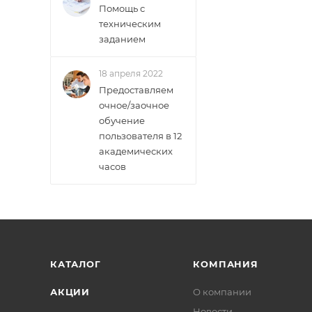
Помощь с
техническим
заданием
18 апреля 2022
Предоставляем
очное/заочное
обучение
пользователя в 12
академических
часов
КАТАЛОГ
КОМПАНИЯ
АКЦИИ
О компании
Новости