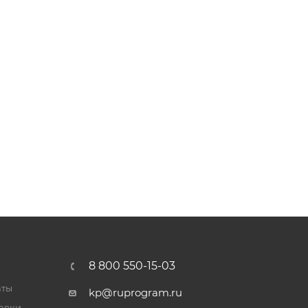
8 800 550-15-03
аты
kp@ruprogram.ru
тавки