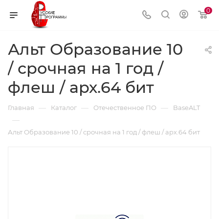
0
Альт Образование 10
/ срочная на 1 год /
флеш / арх.64 бит
—
—
—
Главная
Каталог
Отечественное ПО
BaseALT
—
Альт Образование 10 / срочная на 1 год / флеш / арх.64 бит