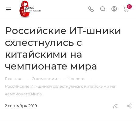
0
Российские ИТ-шники
схлестнулись с
китайскими на
чемпионате мира
—
—
—
Главная
О компании
Новости
Российские ИТ-шники схлестнулись с китайскими на
чемпионате мира
2 сентября 2019