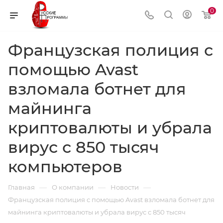
0
Французская полиция с
помощью Avast
взломала ботнет для
майнинга
криптовалюты и убрала
вирус с 850 тысяч
компьютеров
—
—
—
Главная
О компании
Новости
Французская полиция с помощью Avast взломала ботнет для
майнинга криптовалюты и убрала вирус с 850 тысяч