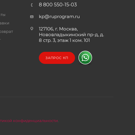
8 800 550-15-03
аты
kp@ruprogram.ru
тавки
127106, г. Москва,
озврат
Нововладыкинский пр-д, д.
т
8 стр. 3, этаж 1 ком. 101
ЗАПРОС КП
тикой конфиденциальности
.