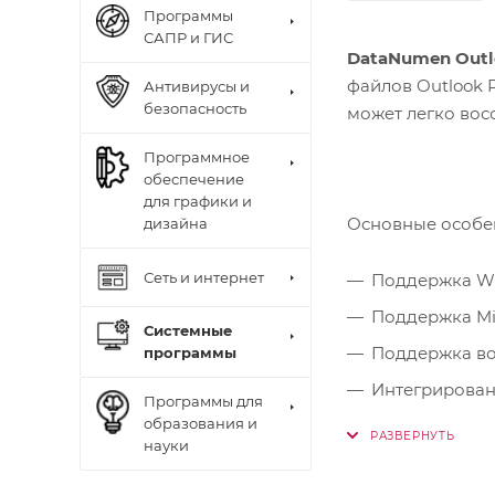
Программы
САПР и ГИС
DataNumen Outl
файлов Outlook 
Антивирусы и
безопасность
может легко вос
Программное
обеспечение
для графики и
Основные особе
дизайна
Сеть и интернет
Поддержка Wi
Поддержка Mic
Системные
Поддержка во
программы
Интегрирован
Программы для
помощью конт
образования и
науки
Поддержка оп
Поддержка па