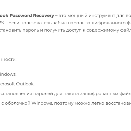
ook Password Recovery
– это мощный инструмент для в
PST. Если пользователь забыл пароль зашифрованного ф
становить пароль и получить доступ к содержимому файл
нности:
ndows.
rosoft Outlook.
сстановления паролей для пакета зашифрованных файл
 с оболочкой Windows, поэтому можно легко восстанови
екстного меню проводника Windows.
ерации перетаскивания.
раметров командной строки (приглашение DOS).