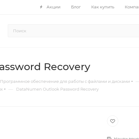
Акции
Блог
Как купить
Компа
assword Recovery
Программное обеспечение для работы с файлами и дисками
—
ых
DataNumen Outlook Password Recovery
Нашли деше