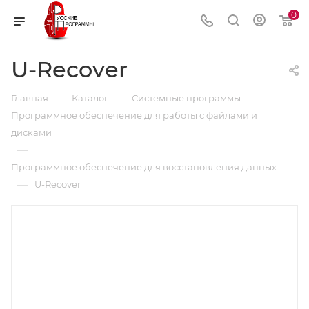
0
U-Recover
—
—
—
Главная
Каталог
Системные программы
Программное обеспечение для работы с файлами и
дисками
—
Программное обеспечение для восстановления данных
—
U-Recover