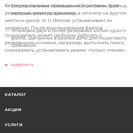
без переустановки операционной системы. Если
Восстановление приложений (программ, файлов,
резервные копии сохранялись в сети или на другом
настроек реестра, ярлыков).
жестком диске, то U-Recover устанавливает их
напрямую. После восстановления файлов
Установка двух и более резервных копий одного
пользователь может свободно работать с
файла, сделанных в разные даты для пошагового
резервными копиями, например, выполнять поиск,
сравнения.
сканировать, устанавливать режим «только чтение».
Восстановление важных настроек из системного
реестра.
Просмотр или изменение файлов виртуального
диска, созданных с помощью Virtual PC, Virtual
КАТАЛОГ
Server или Hyper-V, без установки виртуальной
машины.
АКЦИИ
УСЛУГИ
Установка предыдущей версии файла VHD.