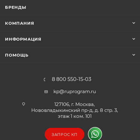
БРЕНДЫ
Установка файлов жесткого диска (.VHD) в виде
буквы диска.
КОМПАНИЯ
Установка теневой копии тома в виде буквы
ИНФОРМАЦИЯ
диска.
ПОМОЩЬ
Экспорт теневой копии в сеть для обмена
файлом с другими интернет-пользователями.
8 800 550-15-03
Просмотр копий снимков через Internet Explorer
kp@ruprogram.ru
и любыми другими способами.
127106, г. Москва,
Нововладыкинский пр-д, д. 8 стр. 3,
Восстановление файлов из незагружаемых
этаж 1 ком. 101
резервных копий.
ЗАПРОС КП