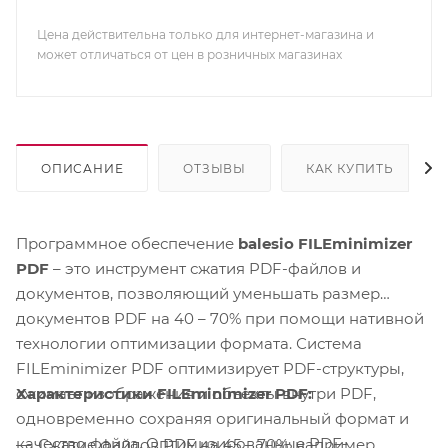
Цена действительна только для интернет-магазина и
может отличаться от цен в розничных магазинах
ОПИСАНИЕ
ОТЗЫВЫ
КАК КУПИТЬ
Программное обеспечение
balesio FILEminimizer
PDF
– это инструмент сжатия PDF-файлов и
документов, позволяющий уменьшать размер
документов PDF на 40 – 70% при помощи нативной
технологии оптимизации формата. Система
FILEminimizer PDF оптимизирует PDF-структуры,
Характеристики FILEminimizer PDF:
сжимает изображения и объекты внутри PDF,
одновременно сохраняя оригинальный формат и
качество файла. Оптимизированные PDF-
Сжатие файлов PDF на 45 – 70%: например,