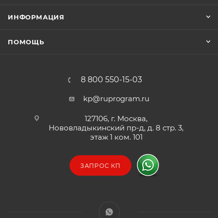
Полная совместимость с Windows 7.
ИНФОРМАЦИЯ
Возможность интеграции в существующие
процессы документооборота.
ПОМОЩЬ
SDK-версия, доступная для разработчиков
приложений на языках C#, C++, Delphi, Visual
8 800 550-15-03
BASIC, VB.NET и др.
kp@ruprogram.ru
127106, г. Москва,
Нововладыкинский пр-д, д. 8 стр. 3,
этаж 1 ком. 101
ЗАПРОС КП