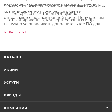
документы занимают гораздо меньше места в
документ в 25 Мб может быть уменьшен до 5 Мб.
хранилище, легко публикуются в сети и
Поддержка всех типов PDF-файлов –
отправляются по электронной почте. Получателям
отсканированных, конвертированных и др.
не нужно устанавливать дополнительное ПО для
Оптимизация графики, объектов и внутренних
просмотра и редактирования сжатых файлов PDF.
PDF-структур для уменьшения размера файла.
Сохранение оригинального формата PDF-файла:
редактирование, просмотр и изменение
документа не требуют его предварительной
КАТАЛОГ
распаковки.
Интегрированные функции поиска всех PDF-
АКЦИИ
файлов на компьютере для их оптимизации.
УСЛУГИ
Перетаскивание файлов напрямую в интерфейс
FILEminimizer для сжатия нескольких документов
БРЕНДЫ
одновременно (пакетные операции).
Дополнительные модули для Microsoft Outlook,
КОМПАНИЯ
Lotus Notes и Windows Explorer.