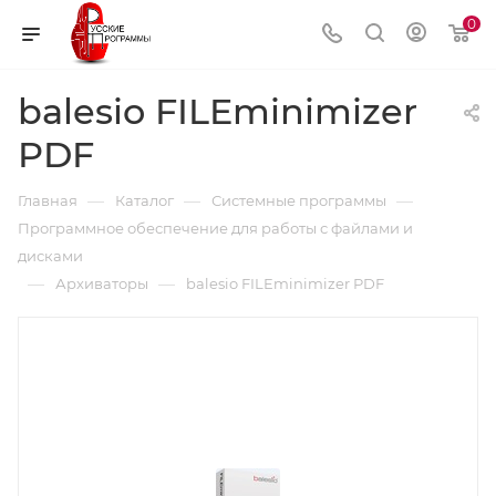
0
balesio FILEminimizer
PDF
—
—
—
Главная
Каталог
Системные программы
Программное обеспечение для работы с файлами и
дисками
—
—
Архиваторы
balesio FILEminimizer PDF