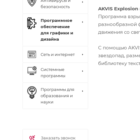
Антивирусы и
безопасность
AKVIS Explosion
Программа взрыв
Программное
разнообразной ф
обеспечение
движения со све
для графики и
дизайна
С помощью AKVIS
Сеть и интернет
звездопад, разм
библиотеку текс
Системные
программы
Программы для
образования и
науки
Заказать звонок