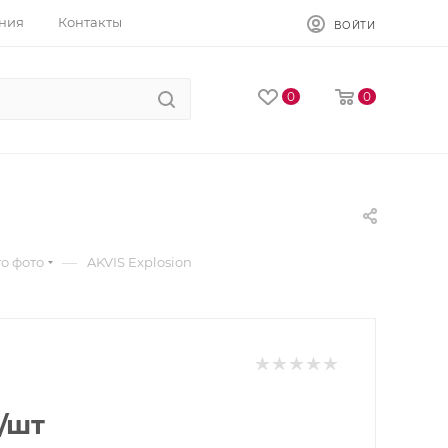
ния
Контакты
ВОЙТИ
0
0
—
о фото
AKVIS Explosion
/шт