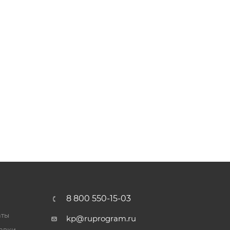
8 800 550-15-03
аты
kp@ruprogram.ru
тавки