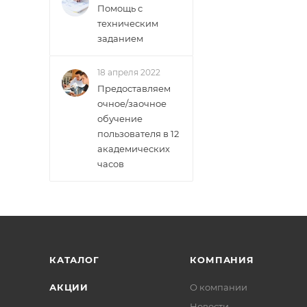
Помощь с
техническим
заданием
18 апреля 2022
Предоставляем
очное/заочное
обучение
пользователя в 12
академических
часов
КАТАЛОГ
КОМПАНИЯ
АКЦИИ
О компании
Новости