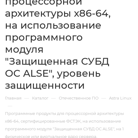
процессорной
архитектуры х86-64,
на использование
программного
модуля
"Защищенная СУБД
ОС ALSE", уровень
защищенности
—
—
—
Главная
Каталог
Отечественное ПО
Astra Linux
—
Программные продукты для процессорной архитектуры
х86-64, сертифицированные ФСТЭК, на использование
программного модуля "Защищенная СУБД ОС ALSE", на 1
физическое или виртуальное ядро сервера,