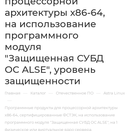
процессорной
архитектуры х86-64,
на использование
программного
модуля
"Защищенная СУБД
ОС ALSE", уровень
защищенности
—
—
—
Главная
Каталог
Отечественное ПО
Astra Linux
—
Программные продукты для процессорной архитектуры
х86-64, сертифицированные ФСТЭК, на использование
программного модуля "Защищенная СУБД ОС ALSE", на 1
физическое или виртуальное ядро сервера,