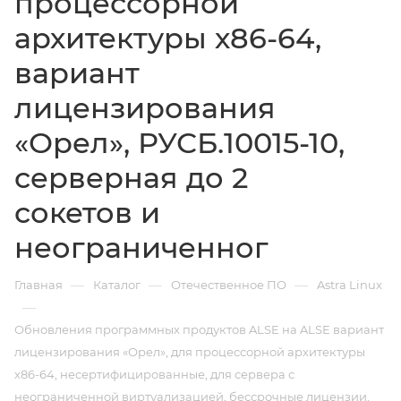
процессорной
архитектуры х86-64,
вариант
лицензирования
«Орел», РУСБ.10015-10,
серверная до 2
сокетов и
неограниченног
—
—
—
Главная
Каталог
Отечественное ПО
Astra Linux
—
Обновления программных продуктов ALSE на ALSE вариант
лицензирования «Орел», для процессорной архитектуры
х86-64, несертифицированные, для сервера с
неограниченной виртуализацией, бессрочные лицензии,